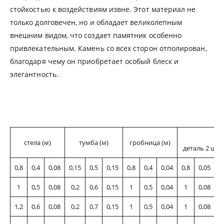
стойкостью к воздействиям извне. Этот материал не
только долговечен, но и обладает великолепным
внешним видом, что создает памятник особенно
привлекательным. Камень со всех сторон отполирован,
благодаря чему он приобретает особый блеск и
элегантность.
ц
стела (м)
тумба (м)
гробница (м)
деталь 2 
0,8
0,4
0,08
0,15
0,5
0,15
0,8
0,4
0,04
0,8
0,05
0
1
0,5
0,08
0,2
0,6
0,15
1
0,5
0,04
1
0,08
0
1,2
0,6
0,08
0,2
0,7
0,15
1
0,5
0,04
1
0,08
0