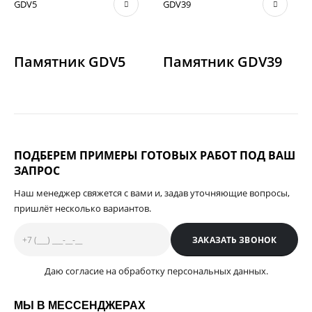
Этот товар имеет несколько вариаций. Опции можно выбрать на странице товара.
Этот товар имеет несколько вариаций. Опции можно выбрать на странице товара.
Э
Памятник GDV5
Памятник GDV39
ПОДБЕРЕМ ПРИМЕРЫ ГОТОВЫХ РАБОТ ПОД ВАШ
ЗАПРОС
Наш менеджер свяжется с вами и, задав уточняющие вопросы,
пришлёт несколько вариантов.
Даю согласие на обработку персональных данных.
МЫ В МЕССЕНДЖЕРАХ