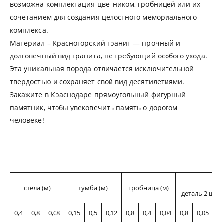
возможна комплектация цветником, гробницей или их
сочетанием для создания целостного мемориального
комплекса.
Материал – Красногорский гранит — прочный и
долговечный вид гранита, не требующий особого ухода.
Эта уникальная порода отличается исключительной
твердостью и сохраняет свой вид десятилетиями.
Закажите в Краснодаре прямоугольный фигурный
памятник, чтобы увековечить память о дорогом
человеке!
ц
стела (м)
тумба (м)
гробница (м)
деталь 2 
0,4
0,8
0,08
0,15
0,5
0,12
0,8
0,4
0,04
0,8
0,05
0