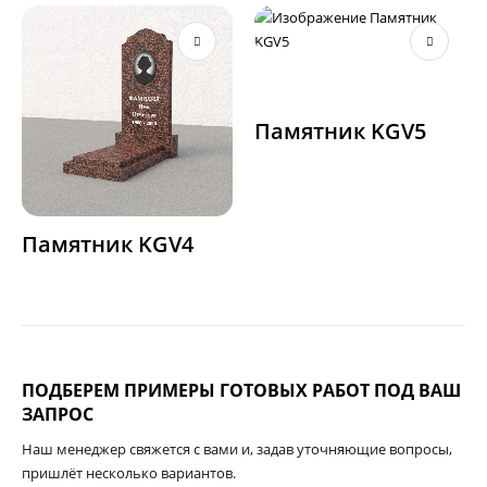
Этот товар имеет несколько вариаций. Опции можно выбрать на странице товара.
Э
Памятник KGV5
Этот товар имеет несколько вариаций. Опции можно выбрать на странице товара.
Памятник KGV4
ПОДБЕРЕМ ПРИМЕРЫ ГОТОВЫХ РАБОТ ПОД ВАШ
ЗАПРОС
Наш менеджер свяжется с вами и, задав уточняющие вопросы,
пришлёт несколько вариантов.