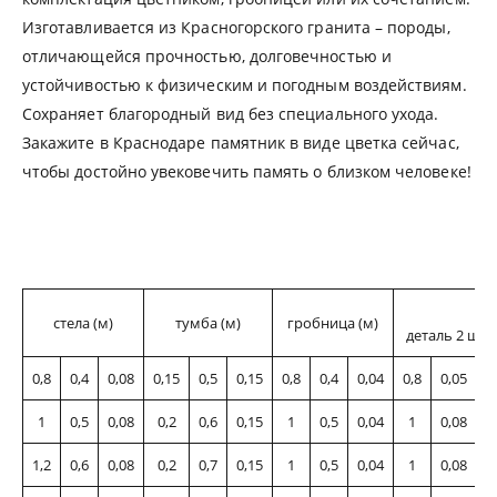
Изготавливается из Красногорского гранита – породы,
отличающейся прочностью, долговечностью и
устойчивостью к физическим и погодным воздействиям.
Сохраняет благородный вид без специального ухода.
Закажите в Краснодаре памятник в виде цветка сейчас,
чтобы достойно увековечить память о близком человеке!
ц
стела (м)
тумба (м)
гробница (м)
деталь 2 
0,8
0,4
0,08
0,15
0,5
0,15
0,8
0,4
0,04
0,8
0,05
0
1
0,5
0,08
0,2
0,6
0,15
1
0,5
0,04
1
0,08
0
1,2
0,6
0,08
0,2
0,7
0,15
1
0,5
0,04
1
0,08
0